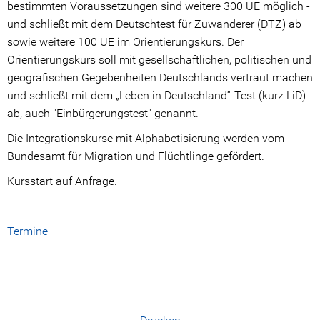
bestimmten Voraussetzungen sind weitere 300 UE möglich -
DeuFöV
und schließt mit dem Deutschtest für Zuwanderer (DTZ) ab
Job-BSK
sowie weitere 100 UE im Orientierungskurs. Der
Orientierungskurs soll mit gesellschaftlichen, politischen und
Berufsbezogene B2-Kurse nach DeuFöV
geografischen Gegebenheiten Deutschlands vertraut machen
und schließt mit dem „Leben in Deutschland“-Test (kurz LiD)
Termine/Kursstarts
ab, auch "Einbürgerungstest" genannt.
Prüfungen & Tests
Die Integrationskurse mit Alphabetisierung werden vom
Bundesamt für Migration und Flüchtlinge gefördert.
Über uns
Kursstart auf Anfrage.
Standort
Öffnungszeiten
Termine
Stellenangebote
Impressum