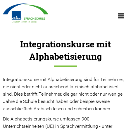
polski
español
Kurse in Charlottenburg
Integrationskurse mit
Deutsch für den Beruf (mit AVGS)
Alphabetisierung
Berufsbezogenes Deutsch für
Architekt:innen/Ingenieur:innen
Integrationskurse mit Alphabetisierung sind für Teilnehmer,
Berufsbezogenes Deutsch für Azubis
die nicht oder nicht ausreichend lateinisch alphabetisiert
Anlagenmechaniker:in (SHK)
sind. Dies betrifft Teilnehmer, die gar nicht oder nur wenige
Integrationskurse mit Alphabetisierung
Jahre die Schule besucht haben oder beispielsweise
ausschließlich Arabisch lesen und schreiben können.
Allgemeine Integrationskurse: A1 bis B1
Die Alphabetisierungskurse umfassen 900
Unterrichtseinheiten (UE) in Sprachvermittlung - unter
Nichtakademische Gesundheitsberufe (Pflege) nach